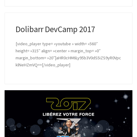
Dolibarr DevCamp 2017
[video_player type= »youtube » width= »560″
height= »315″ align= »center » margin_top= »0″
margin_bottom= »20″]aHR0cHM6Ly95b3V0dS5iZS9yR0Vpc
klNeHZmVQ==[/video_player]