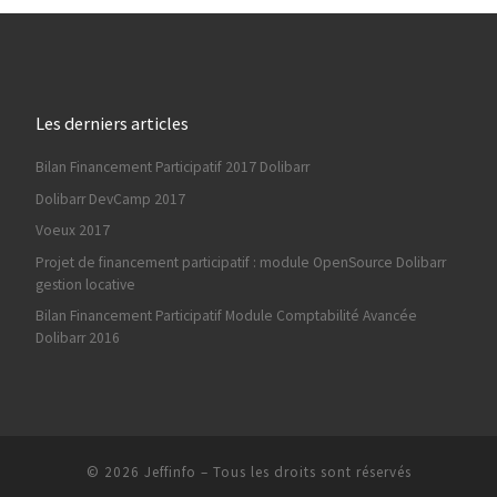
Les derniers articles
Bilan Financement Participatif 2017 Dolibarr
Dolibarr DevCamp 2017
Voeux 2017
Projet de financement participatif : module OpenSource Dolibarr
gestion locative
Bilan Financement Participatif Module Comptabilité Avancée
Dolibarr 2016
© 2026
Jeffinfo
–
Tous les droits sont réservés