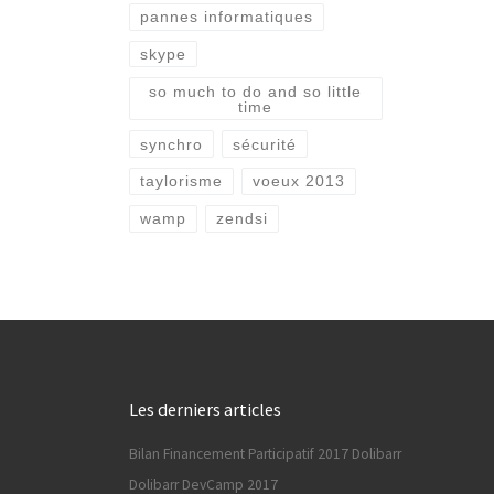
pannes informatiques
skype
so much to do and so little
time
synchro
sécurité
taylorisme
voeux 2013
wamp
zendsi
Les derniers articles
Bilan Financement Participatif 2017 Dolibarr
Dolibarr DevCamp 2017