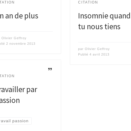
TATION
CITATION
n an de plus
Insomnie quand
tu nous tiens
r
Olivier Geffroy
blié
2 novembre 2013
par
Olivier Geffroy
Publié
4 avril 2013
TATION
ravailler par
assion
ravail passion