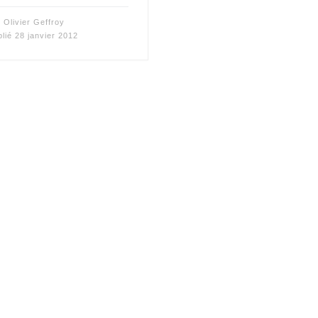
r
Olivier Geffroy
blié
28 janvier 2012