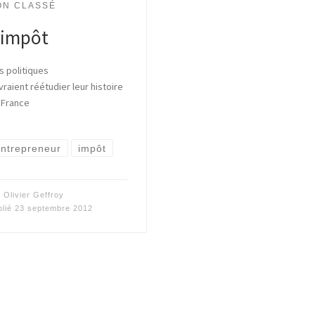
ON CLASSÉ
’impôt
s politiques
raient réétudier leur histoire
 France
ntrepreneur
impôt
r
Olivier Geffroy
blié
23 septembre 2012