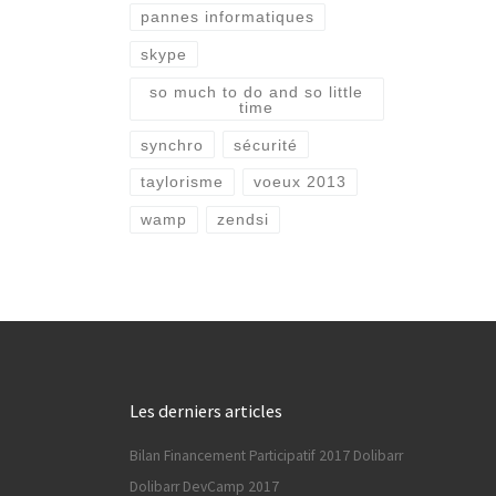
pannes informatiques
skype
so much to do and so little
time
synchro
sécurité
taylorisme
voeux 2013
wamp
zendsi
Les derniers articles
Bilan Financement Participatif 2017 Dolibarr
Dolibarr DevCamp 2017