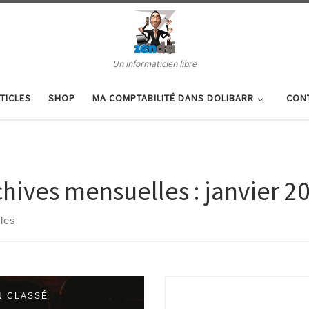
Un informaticien libre
TICLES
SHOP
MA COMPTABILITÉ DANS DOLIBARR
CON
chives mensuelles :
janvier 2
cles
N CLASSÉ