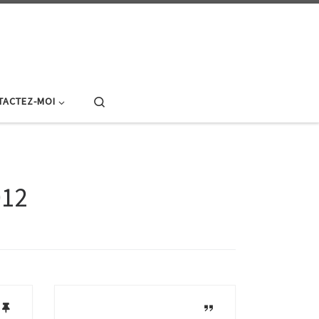
Search
TACTEZ-MOI
012