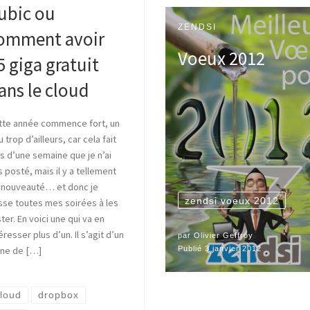
ubic ou
ZENDSI
omment avoir
Voeux 2012
5 giga gratuit
ans le cloud
tte année commence fort, un
 trop d’ailleurs, car cela fait
s d’une semaine que je n’ai
 posté, mais il y a tellement
 nouveauté… et donc je
zendsi voeux 2012
sse toutes mes soirées à les
ter. En voici une qui va en
éresser plus d’un. Il s’agit d’un
par
Olivier Geffroy
one de […]
Publié
3 janvier 2012
loud
dropbox