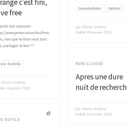
range c’est fini,
tweetadder
twitter
ive free
petit site amusant
par
Olivier Geffroy
tp://www.jemecassechezfree.
Publié
28 janvier 2012
, rien que le titre veut tout
e, partager le lien ^^
ree mobile
NON CLASSÉ
Apres une dure
r
Olivier Geffroy
nuit de recherc
blié
11 janvier 2012
par
Olivier Geffroy
Publié
10 janvier 2012
S OUTILS