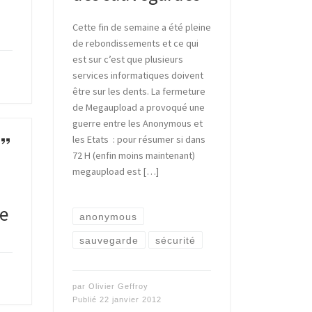
Cette fin de semaine a été pleine
de rebondissements et ce qui
est sur c’est que plusieurs
services informatiques doivent
être sur les dents. La fermeture
de Megaupload a provoqué une
guerre entre les Anonymous et
les Etats : pour résumer si dans
72 H (enfin moins maintenant)
megaupload est […]
he
anonymous
sauvegarde
sécurité
par
Olivier Geffroy
Publié
22 janvier 2012