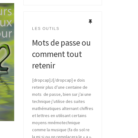
LES OUTILS
Mots de passe ou
comment tout
retenir
[dropcap]J[/dropcap] e dois
retenir plus d’une centaine de
mots de passe, bien sur j’ai une
technique j’utilise des suites
mathématiques alternant chiffres
et lettres en utilisant certains
moyens mnémotechnique
comme la musique (fa do sol re
la mi si ou on remplacera le « a »,