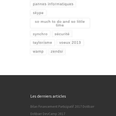
pannes informatiques
skype
so much to do and so little
time
synchro
sécurité
taylorisme
voeux 2013
wamp
zendsi
Les derniers articles
Bilan Financement Participatif 2017 Dolibarr
Dolibarr DevCamp 2017