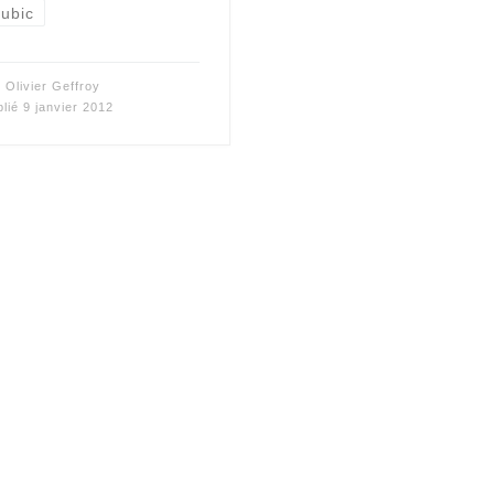
ubic
r
Olivier Geffroy
blié
9 janvier 2012