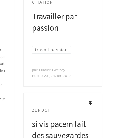
CITATION
z
Travailler par
passion
te
travail passion
qui
oit
le+
par
Olivier Geffroy
Publié
28 janvier 2012
ns
t je
ZENDSI
si vis pacem fait
des sauvegardes