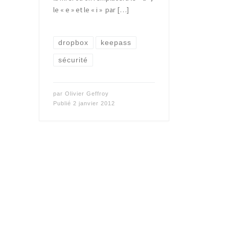
le « e » et le « i » par […]
dropbox
keepass
sécurité
par
Olivier Geffroy
Publié
2 janvier 2012