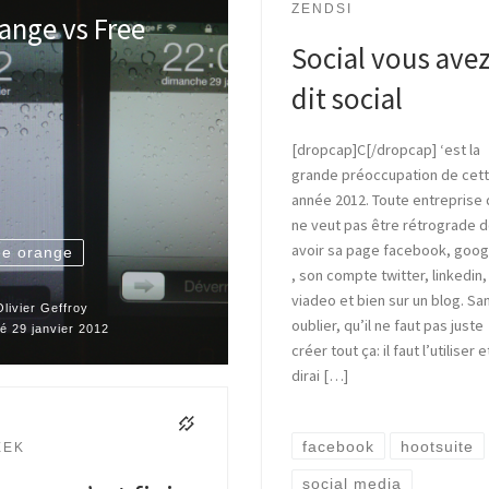
ZENDSI
ange vs Free
Social vous ave
dit social
[dropcap]C[/dropcap] ‘est la
grande préoccupation de cet
année 2012. Toute entreprise 
ne veut pas être rétrograde d
avoir sa page facebook, goog
ee orange
, son compte twitter, linkedin,
viadeo et bien sur un blog. Sa
Olivier Geffroy
oublier, qu’il ne faut pas juste
ié
29 janvier 2012
créer tout ça: il faut l’utiliser e
dirai […]
facebook
hootsuite
EEK
social media