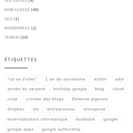
LES OUTILS
(9)
NON CLASSÉ
(40)
SEO
(1)
WORDPRESS
(2)
ZENDSI
(26)
ÉTIQUETTES
"ca va d'aller"
1 an de socialisme
action
adsl
année du serpent
birthday google
blog
cloud
crise
croisée des blogs
Defense pigeons
dropbox
dsi
entrepreneur
entreprise
externalisation informatique
facebook
google
google apps
google authorship