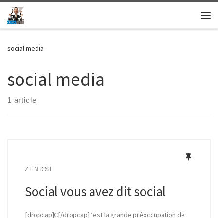
Skip to content
Me
social media
social media
1 article
ZENDSI
Social vous avez dit social
[dropcap]C[/dropcap] ‘est la grande préoccupation de