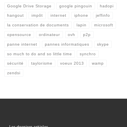
Google Drive Storage
google pingouin
hadopi
hangout
impôt
internet
iphone
jeffinfo
la conservation de documents
lapin
microsoft
opensource
ordinateur
ovh
p2p
panne internet
pannes informatiques
skype
so much to do and so little time
synchro
sécurité
taylorisme
voeux 2013
wamp
zendsi
Les derniers articles