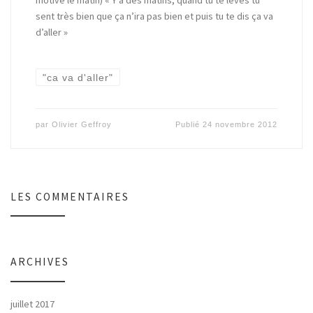
motive le matin) « Y’a des matins, quand tu te lèves tu
sent très bien que ça n’ira pas bien et puis tu te dis ça va
d’aller »
"ca va d'aller"
par
Olivier Geffroy
Publié
24 novembre 2012
LES COMMENTAIRES
ARCHIVES
juillet 2017