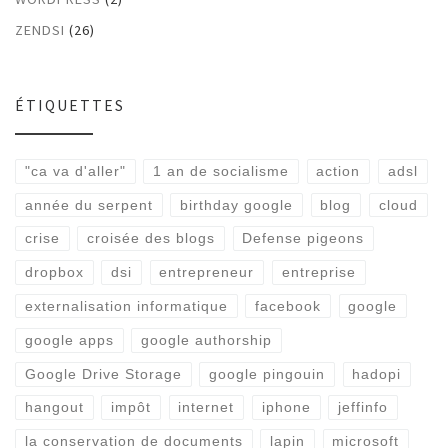
ZENDSI
(26)
ÉTIQUETTES
"ca va d'aller"
1 an de socialisme
action
adsl
année du serpent
birthday google
blog
cloud
crise
croisée des blogs
Defense pigeons
dropbox
dsi
entrepreneur
entreprise
externalisation informatique
facebook
google
google apps
google authorship
Google Drive Storage
google pingouin
hadopi
hangout
impôt
internet
iphone
jeffinfo
la conservation de documents
lapin
microsoft