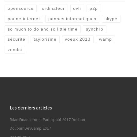
opensource
ordinateur
ovh
p2p
panne internet
pannes informatiques
skype
so much to do and so little time
synchro
sécurité
taylorisme
voeux 2013
wamp
zendsi
Les derniers articles
Bilan Financement Participatif 2017 Dolibarr
Dolibarr DevCamp 2017