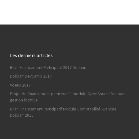
Les derniers articles
Bilan Financement Participatif 2017 Dolibarr
Dolibarr DevCamp 2017
Voeux 2017
Projet de financement participatif : module OpenSource Dolibarr
gestion locative
Bilan Financement Participatif Module Comptabilité Avancée
Dolibarr 2016