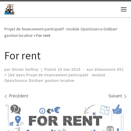
Skip to content
Me
Projet de financement participatif : module OpenSource Dolibarr
gestion locative
»
For rent
For rent
par
Olivier Geffroy
|
Publié
10 mai 2016
-
aux dimensions
651
× 184
dans
Projet de financement participatif : module
OpenSource Dolibarr gestion locative
Navigation dans les images
Précédent
Suivant