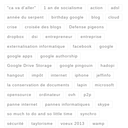
"ca va d'aller"
1 an de socialisme
action
adsl
année du serpent
birthday google
blog
cloud
crise
croisée des blogs
Defense pigeons
dropbox
dsi
entrepreneur
entreprise
externalisation informatique
facebook
google
google apps
google authorship
Google Drive Storage
google pingouin
hadopi
hangout
impôt
internet
iphone
jeffinfo
la conservation de documents
lapin
microsoft
opensource
ordinateur
ovh
p2p
panne internet
pannes informatiques
skype
so much to do and so little time
synchro
sécurité
taylorisme
voeux 2013
wamp