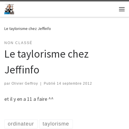
Skip to content
Me
Le taylorisme chez Jeffinfo
NON CLASSÉ
Le taylorisme chez
Jeffinfo
par
Olivier Geffroy
|
Publié
14 septembre 2012
et il y en a 11 a faire ^^
ordinateur
taylorisme