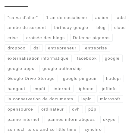
"ca va d'aller"
1 an de socialisme
action
adsl
année du serpent
birthday google
blog
cloud
crise
croisée des blogs
Defense pigeons
dropbox
dsi
entrepreneur
entreprise
externalisation informatique
facebook
google
google apps
google authorship
Google Drive Storage
google pingouin
hadopi
hangout
impôt
internet
iphone
jeffinfo
la conservation de documents
lapin
microsoft
opensource
ordinateur
ovh
p2p
panne internet
pannes informatiques
skype
so much to do and so little time
synchro