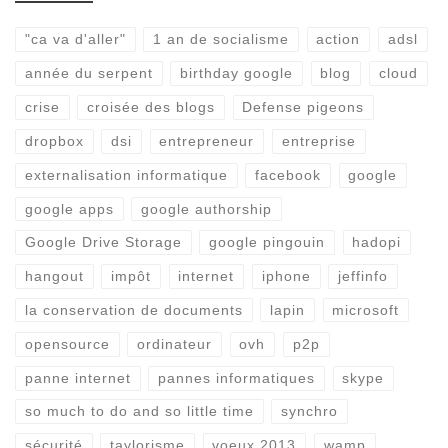
"ca va d'aller"
1 an de socialisme
action
adsl
année du serpent
birthday google
blog
cloud
crise
croisée des blogs
Defense pigeons
dropbox
dsi
entrepreneur
entreprise
externalisation informatique
facebook
google
google apps
google authorship
Google Drive Storage
google pingouin
hadopi
hangout
impôt
internet
iphone
jeffinfo
la conservation de documents
lapin
microsoft
opensource
ordinateur
ovh
p2p
panne internet
pannes informatiques
skype
so much to do and so little time
synchro
sécurité
taylorisme
voeux 2013
wamp