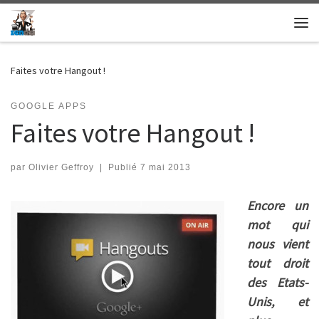
Skip to content
Me
Faites votre Hangout !
GOOGLE APPS
Faites votre Hangout !
par
Olivier Geffroy
|
Publié
7 mai 2013
Encore un
mot qui
nous vient
tout droit
des Etats-
Unis, et