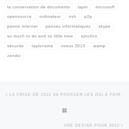
la conservation de documents
lapin
microsoft
opensource
ordinateur
ovh
p2p
panne internet
pannes informatiques
skype
so much to do and so little time
synchro
sécurité
taylorisme
voeux 2013
wamp
zendsi
Parcourir les articles
Article précédent
LA CRISE DE 2012 VA POUSSER LES DSI À FAIRE DES ÉCONOMIES
RETOUR À LA LISTE DES
Ar
UNE DEVISE POUR 2012