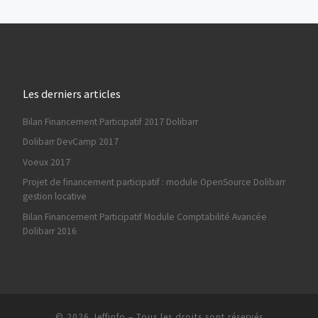
Les derniers articles
Bilan Financement Participatif 2017 Dolibarr
Dolibarr DevCamp 2017
Voeux 2017
Projet de financement participatif : module OpenSource Dolibarr
gestion locative
Bilan Financement Participatif Module Comptabilité Avancée
Dolibarr 2016
© 2026
Jeffinfo
–
Tous les droits sont réservés