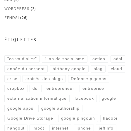
WORDPRESS
(2)
ZENDSI
(26)
ÉTIQUETTES
"ca va d'aller"
1 an de socialisme
action
adsl
année du serpent
birthday google
blog
cloud
crise
croisée des blogs
Defense pigeons
dropbox
dsi
entrepreneur
entreprise
externalisation informatique
facebook
google
google apps
google authorship
Google Drive Storage
google pingouin
hadopi
hangout
impôt
internet
iphone
jeffinfo