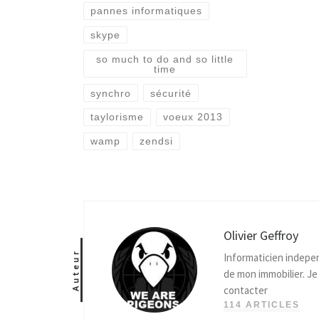
pannes informatiques
skype
so much to do and so little
time
synchro
sécurité
taylorisme
voeux 2013
wamp
zendsi
Olivier Geffroy
Auteur
Informaticien indepen
de mon immobilier. J
contacter
114 ARTICLES