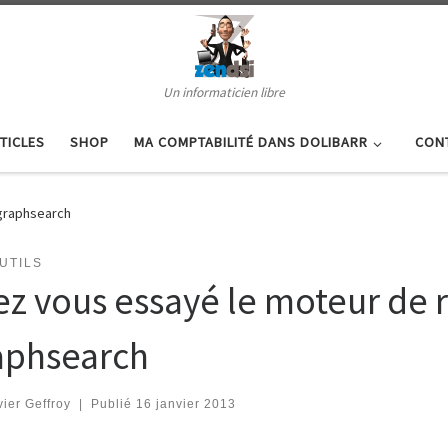
Un informaticien libre
TICLES
SHOP
MA COMPTABILITÉ DANS DOLIBARR
CON
graphsearch
UTILS
ez vous essayé le moteur de 
aphsearch
vier Geffroy
|
Publié
16 janvier 2013