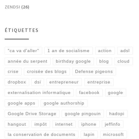
ZENDSI
(26)
ÉTIQUETTES
"ca va d'aller"
1 an de socialisme
action
adsl
année du serpent
birthday google
blog
cloud
crise
croisée des blogs
Defense pigeons
dropbox
dsi
entrepreneur
entreprise
externalisation informatique
facebook
google
google apps
google authorship
Google Drive Storage
google pingouin
hadopi
hangout
impôt
internet
iphone
jeffinfo
la conservation de documents
lapin
microsoft