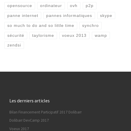
opensource
ordinateur
ovh
p2p
panne internet
pannes informatiques
skype
so much to do and so little time
synchro
sécurité
taylorisme
voeux 2013
wamp
zendsi
Les derniers articles
Bilan Financement Participatif 2017 Dolibarr
Dolibarr DevCamp 2017
Voeux 2017