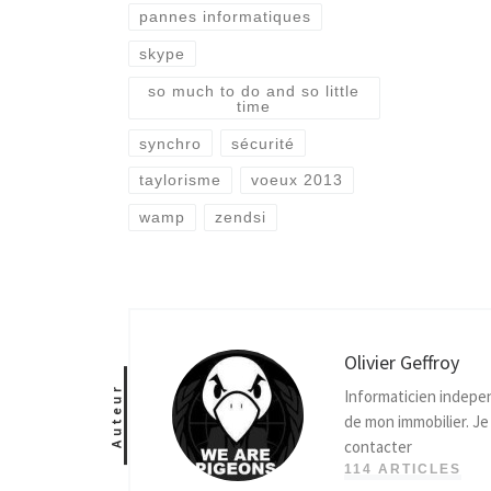
pannes informatiques
skype
so much to do and so little
time
synchro
sécurité
taylorisme
voeux 2013
wamp
zendsi
Olivier Geffroy
Auteur
Informaticien indepen
de mon immobilier. J
contacter
114 ARTICLES