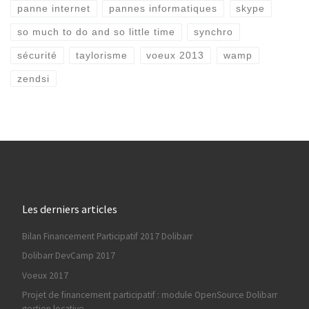
panne internet
pannes informatiques
skype
so much to do and so little time
synchro
sécurité
taylorisme
voeux 2013
wamp
zendsi
Les derniers articles
Bilan Financement Participatif 2017 Dolibarr
Dolibarr DevCamp 2017
Voeux 2017
Projet de financement participatif : module OpenSource Dolibarr
gestion locative