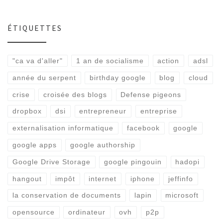
ÉTIQUETTES
"ca va d'aller"
1 an de socialisme
action
adsl
année du serpent
birthday google
blog
cloud
crise
croisée des blogs
Defense pigeons
dropbox
dsi
entrepreneur
entreprise
externalisation informatique
facebook
google
google apps
google authorship
Google Drive Storage
google pingouin
hadopi
hangout
impôt
internet
iphone
jeffinfo
la conservation de documents
lapin
microsoft
opensource
ordinateur
ovh
p2p